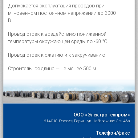
Допускается эксплуатация проводов при
мгновенном постоянном напряжении до 3000
В.
Провод стоек к воздействию пониженной
температуры окружающей среды до -60 °С.
Провод стоек к сжатию и к закручиванию.
Строительная длина — не менее 500 м.
ООО «Электротехпром»
614018, Россия, Пермь, ул. Набережная 3-я, 46а
Телефон/факс