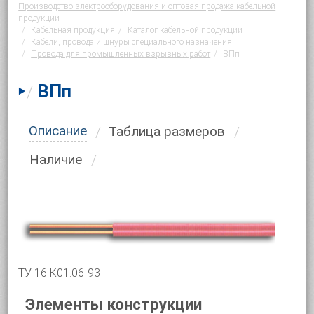
Производство электрооборудования и оптовая продажа кабельной
продукции
Кабельная продукция
Каталог кабельной продукции
Кабели, провода и шнуры специального назначения
Провода для промышленных взрывных работ
ВПп
ВПп
/
Описание
Таблица размеров
Наличие
ТУ 16 К01.06-93
Элементы конструкции