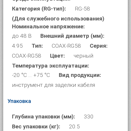
Категория (RG-тип):
RG-58
(Для служебного использования)
Номинальное напряжение:
до 48 В
Внешний диаметр (мм):
4.95
Тип:
COAX-RG58
Серия:
COAX-RG58
Цвет:
черный
Температура эксплуатации:
-20 °C ... +75 °C
Вид продукции:
инструмент для заделки кабеля
Упаковка
Глубина упаковки (мм):
330
Вес упаковки (кг):
20.5