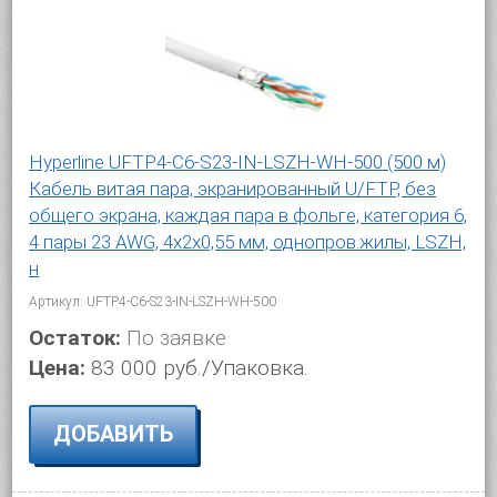
Hyperline UFTP4-C6-S23-IN-LSZH-WH-500 (500 м)
Кабель витая пара, экранированный U/FTP, без
общего экрана, каждая пара в фольге, категория 6,
4 пары 23 AWG, 4х2х0,55 мм, однопров.жилы, LSZH,
н
Артикул: UFTP4-C6-S23-IN-LSZH-WH-500
Остаток:
По заявке
Цена:
83 000 руб./Упаковка.
ДОБАВИТЬ