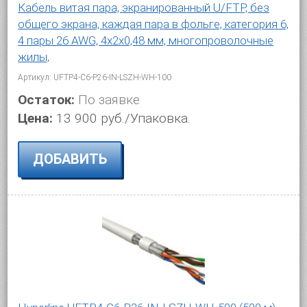
Кабель витая пара, экранированный U/FTP, без
общего экрана, каждая пара в фольге, категория 6,
4 пары 26 AWG, 4х2х0,48 мм, многопроволочные
жилы,
Артикул: UFTP4-C6-P26-IN-LSZH-WH-100
Остаток:
По заявке
Цена:
13 900 руб./Упаковка.
ДОБАВИТЬ