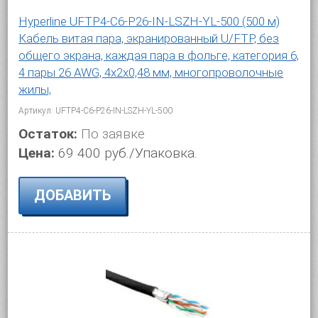
Hyperline UFTP4-C6-P26-IN-LSZH-YL-500 (500 м)
Кабель витая пара, экранированный U/FTP, без
общего экрана, каждая пара в фольге, категория 6,
4 пары 26 AWG, 4х2х0,48 мм, многопроволочные
жилы,
Артикул: UFTP4-C6-P26-IN-LSZH-YL-500
Остаток:
По заявке
Цена:
69 400 руб./Упаковка.
ДОБАВИТЬ