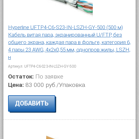
Hyperline UFTP4-C6-S23-IN-LSZH-GY-500 (500 м)
Кабель витая пара, экранированный U/FTP, без
общего экрана, каждая пара в фольге, категория 6,
4 пары 23 AWG, 4х2х0,55 мм, однопров.жилы, LSZH,
н
Артикул: UFTP4-C6-S23-IN-LSZH-GY-500
Остаток:
По заявке
Цена:
83 000 руб./Упаковка.
ДОБАВИТЬ