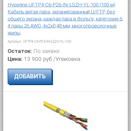
Hyperline UFTP4-C6-P26-IN-LSZH-YL-100 (100 м)
Кабель витая пара, экранированный U/FTP, без
общего экрана, каждая пара в фольге, категория 6,
4 пары 26 AWG, 4х2х0,48 мм, многопроволочные
жилы,
Артикул: UFTP4-C6-P26-IN-LSZH-YL-100
Остаток:
По заявке
Цена:
13 900 руб./Упаковка.
ДОБАВИТЬ