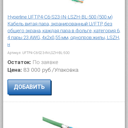
Hyperline UFTP4-C6-S23-IN-LSZH-BL-500 (500 м)
Кабель витая пара, экранированный U/FTP, без
общего экрана, каждая пара в фольге, категория 6,
4 пары 23 AWG, 4х2х0,55 мм, однопров.жилы, LSZH,
н
Артикул: UFTP4-C6-S23-IN-LSZH-BL-500
Остаток:
По заявке
Цена:
83 000 руб./Упаковка.
ДОБАВИТЬ