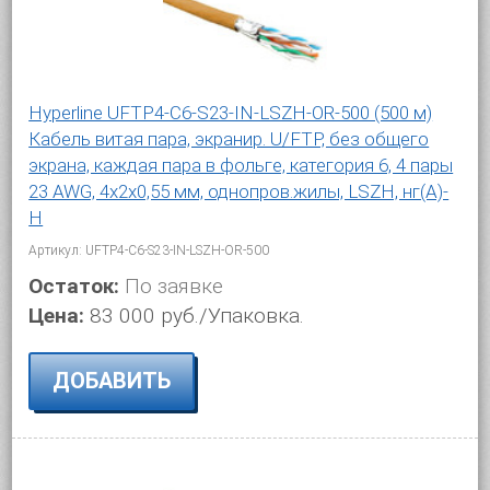
Hyperline UFTP4-C6-S23-IN-LSZH-OR-500 (500 м)
Кабель витая пара, экранир. U/FTP, без общего
экрана, каждая пара в фольге, категория 6, 4 пары
23 AWG, 4х2х0,55 мм, однопров.жилы, LSZH, нг(А)-
H
Артикул: UFTP4-C6-S23-IN-LSZH-OR-500
Остаток:
По заявке
Цена:
83 000 руб./Упаковка.
ДОБАВИТЬ