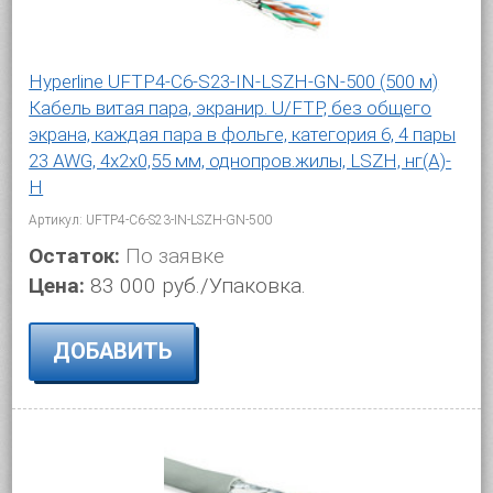
Hyperline UFTP4-C6-S23-IN-LSZH-GN-500 (500 м)
Кабель витая пара, экранир. U/FTP, без общего
экрана, каждая пара в фольге, категория 6, 4 пары
23 AWG, 4х2х0,55 мм, однопров.жилы, LSZH, нг(А)-
H
Артикул: UFTP4-C6-S23-IN-LSZH-GN-500
Остаток:
По заявке
Цена:
83 000 руб./Упаковка.
ДОБАВИТЬ