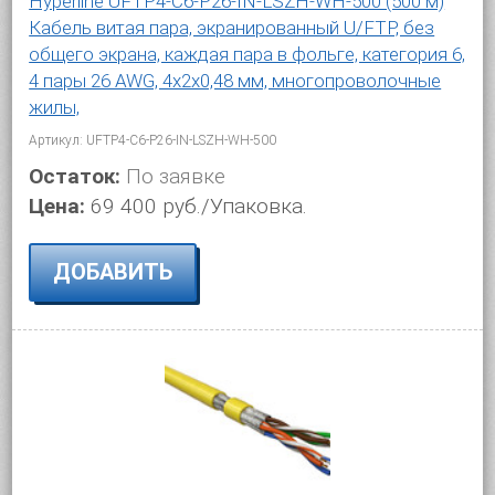
Hyperline UFTP4-C6-P26-IN-LSZH-WH-500 (500 м)
Кабель витая пара, экранированный U/FTP, без
общего экрана, каждая пара в фольге, категория 6,
4 пары 26 AWG, 4х2х0,48 мм, многопроволочные
жилы,
Артикул: UFTP4-C6-P26-IN-LSZH-WH-500
Остаток:
По заявке
Цена:
69 400 руб./Упаковка.
ДОБАВИТЬ