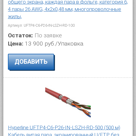
общего экрана, каждая пара в фольге, категория 6,
4 пары 26 AWG, 4х2х0,48 мм, многопроволочные
жилы,
Артикул: UFTP4-C6-P26-IN-LSZH-RD-100
Остаток:
По заявке
Цена:
13 900 руб./Упаковка.
ДОБАВИТЬ
Hyperline UFTP4-C6-P26-IN-LSZH-RD-500 (500 м)
Кабель витая пара, экранированный U/FTP, без