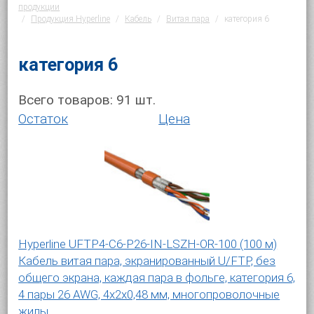
продукции
Продукция Hyperline
Кабель
Витая пара
категория 6
категория 6
Всего товаров:
91
шт.
Остаток
Цена
Hyperline UFTP4-C6-P26-IN-LSZH-OR-100 (100 м)
Кабель витая пара, экранированный U/FTP, без
общего экрана, каждая пара в фольге, категория 6,
4 пары 26 AWG, 4х2х0,48 мм, многопроволочные
жилы,