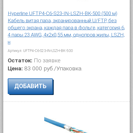
Hyperline UFTP4-C6-S23-IN-LSZH-BK-500 (500 м)
Кабель витая пара, экранированный U/FTP, без
общего экрана, каждая пара в фольге, категория 6,
4 пары 23 AWG, 4х2х0,55 мм, однопров.жилы, LSZH,
н
Артикул: UFTP4-C6-S23-IN-LSZH-BK-500
Остаток:
По заявке
Цена:
83 000 руб./Упаковка.
ДОБАВИТЬ