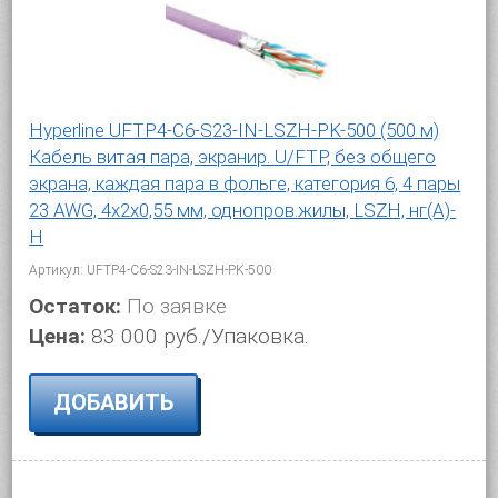
Hyperline UFTP4-C6-S23-IN-LSZH-PK-500 (500 м)
Кабель витая пара, экранир. U/FTP, без общего
экрана, каждая пара в фольге, категория 6, 4 пары
23 AWG, 4х2х0,55 мм, однопров.жилы, LSZH, нг(А)-
H
Артикул: UFTP4-C6-S23-IN-LSZH-PK-500
Остаток:
По заявке
Цена:
83 000 руб./Упаковка.
ДОБАВИТЬ