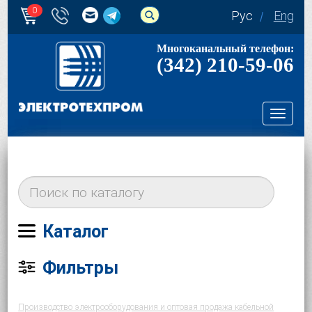
0
Рус
Eng
Многоканальный телефон:
(342) 210-59-06
Toggl
navig
Каталог
Фильтры
Производство электрооборудования и оптовая продажа кабельной