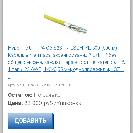
Hyperline UFTP4-C6-S23-IN-LSZH-YL-500 (500 м)
Кабель витая пара, экранированный U/FTP, без
общего экрана, каждая пара в фольге, категория 6,
4 пары 23 AWG, 4х2х0,55 мм, однопров.жилы, LSZH,
н
Артикул: UFTP4-C6-S23-IN-LSZH-YL-500
Остаток:
По заявке
Цена:
83 000 руб./Упаковка.
ДОБАВИТЬ