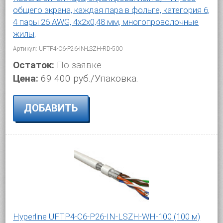
общего экрана, каждая пара в фольге, категория 6,
4 пары 26 AWG, 4х2х0,48 мм, многопроволочные
жилы,
Артикул: UFTP4-C6-P26-IN-LSZH-RD-500
Остаток:
По заявке
Цена:
69 400 руб./Упаковка.
ДОБАВИТЬ
Hyperline UFTP4-C6-P26-IN-LSZH-WH-100 (100 м)