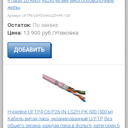
4 пары 26 AWG, 4х2х0,48 мм, многопроволочные
жилы,
Артикул: UFTP4-C6-P26-IN-LSZH-PK-100
Остаток:
По заявке
Цена:
13 900 руб./Упаковка.
ДОБАВИТЬ
Hyperline UFTP4-C6-P26-IN-LSZH-PK-500 (500 м)
Кабель витая пара, экранированный U/FTP, без
общего экрана, каждая пара в фольге, категория 6,