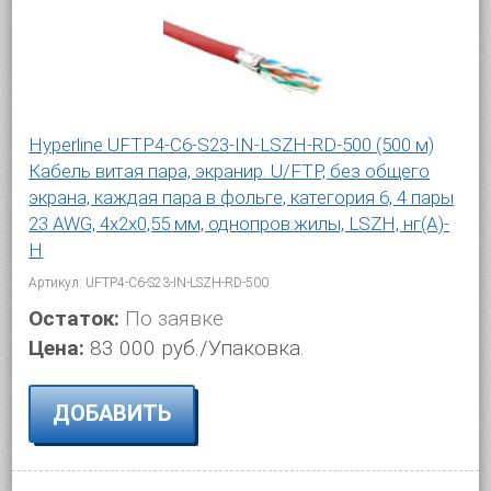
Hyperline UFTP4-C6-S23-IN-LSZH-RD-500 (500 м)
Кабель витая пара, экранир. U/FTP, без общего
экрана, каждая пара в фольге, категория 6, 4 пары
23 AWG, 4х2х0,55 мм, однопров.жилы, LSZH, нг(А)-
H
Артикул: UFTP4-C6-S23-IN-LSZH-RD-500
Остаток:
По заявке
Цена:
83 000 руб./Упаковка.
ДОБАВИТЬ