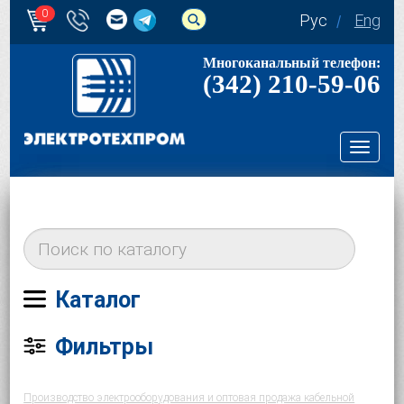
0
Рус
Eng
Многоканальный телефон:
(342) 210-59-06
Toggl
navig
Каталог
Фильтры
Производство электрооборудования и оптовая продажа кабельной