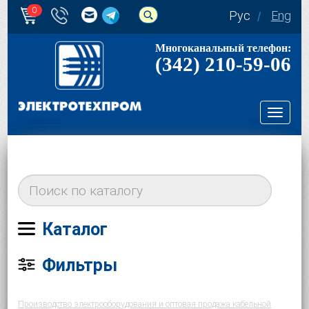
0
Рус
Eng
Многоканальный телефон:
(342) 210-59-06
Toggl
navig
Каталог
Фильтры
Производство электрооборудования и оптовая продажа кабельной