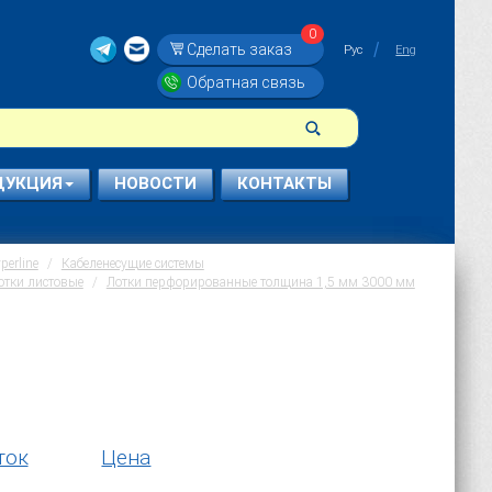
0
Сделать заказ
Рус
Eng
Обратная связь
ДУКЦИЯ
НОВОСТИ
КОНТАКТЫ
erline
Кабеленесущие системы
отки листовые
Лотки перфорированные толщина 1,5 мм 3000 мм
ток
Цена