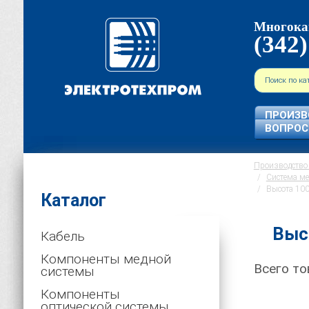
Многока
(342)
ПРОИЗВ
ВОПРО
Производство 
Система ме
Высота 10
Каталог
Выс
Кабель
Компоненты медной
Всего то
системы
Компоненты
оптической системы