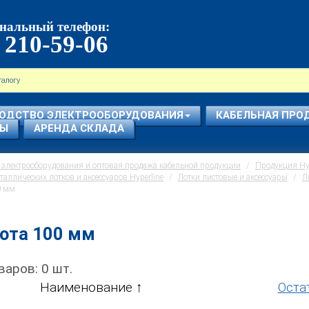
нальный телефон:
 210-59-06
ОДСТВО ЭЛЕКТРООБОРУДОВАНИЯ
КАБЕЛЬНАЯ ПРО
СЫ
АРЕНДА СКЛАДА
электрооборудования и оптовая продажа кабельной продукции
Продукция Hyp
таллических лотков и аксессуаров Hyperline
Лотки листовые и аксессуары
Л
0 мм
ота 100 мм
варов:
0
шт.
Наименование
Оста