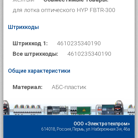
для лотка оптического HYP FBTR-300
Штрихкоды
Штрихкод 1:
4610235340190
Все штрихкоды:
4610235340190
Общие характеристики
Материал:
АБС-пластик
ООО «Электротехпром»
614018, Россия, Пермь, ул. Набережная 3-я, 46а