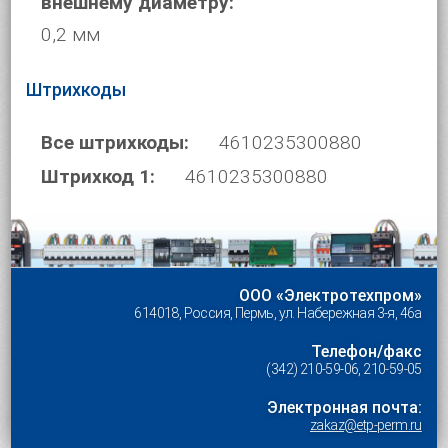
внешнему диаметру:
0,2 мм
Штрихкоды
Все штрихкоды:
4610235300880
Штрихкод 1:
4610235300880
ООО «Электротехпром»
614018, Россия, Пермь, ул. Набережная 3-я, 46а
Телефон/факс
(342) 210-59-06, 210-59-05
Электронная почта:
zakaz@etp-perm.ru