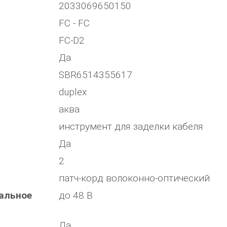
2033069650150
FC - FC
FC-D2
Да
SBR6514355617
duplex
аква
инструмент для заделки кабеля
Да
2
патч-корд волоконно-оптический
альное
до 48 В
Да