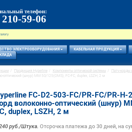
нальный телефон:
 210-59-06
ДСТВО ЭЛЕКТРООБОРУДОВАНИЯ
КАБЕЛЬНАЯ ПРОДУКЦИЯ
КЛАДА
укции
Продукция Hyperline
Компоненты оптической системы
Патч-корды 
о-оптический (шнур) MM 50/125(OM3), FC-FC, duplex, LSZH, 2 м
yperline FC-D2-503-FC/PR-FC/PR-H
орд волоконно-оптический (шнур) M
C, duplex, LSZH, 2 м
 240 руб./Штука.
Отсрочка платежа до 30 дней, на с