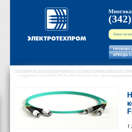
Многока
(342)
ПРОИЗВО
АРЕНДА С
Производство электрооборудования и оптовая продажа кабельной прод
Hyperline FC-D2-503-FC/PR-FC/PR-H-2M-LSZH-AQ Патч-корд волоконн
H
к
F
1