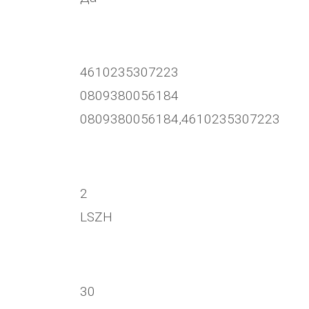
4610235307223
0809380056184
0809380056184,4610235307223
2
LSZH
30