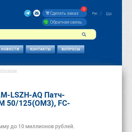
0
Сделать заказ
Рус
Eng
Обратная связь
НОВОСТИ
КОНТАКТЫ
ВОПРОСЫ
оптические
-2M-LSZH-AQ Патч-
M 50/125(OM3), FC-
умму до 10 миллионов рублей.