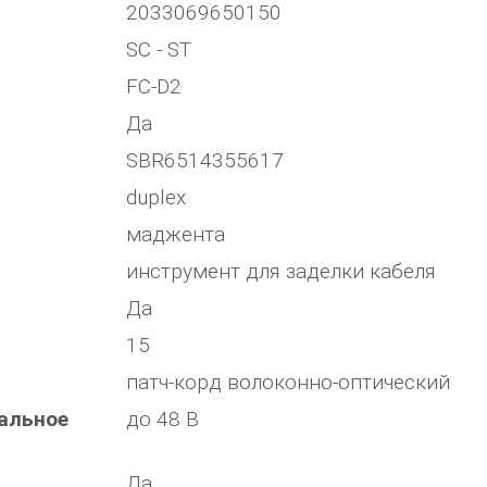
2033069650150
SC - ST
FC-D2
Да
SBR6514355617
duplex
маджента
инструмент для заделки кабеля
Да
15
патч-корд волоконно-оптический
альное
до 48 В
Да