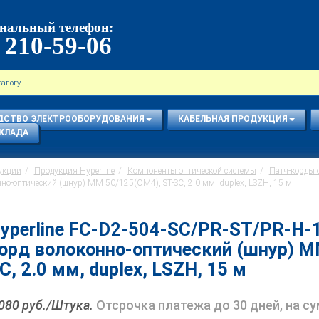
нальный телефон:
 210-59-06
ДСТВО ЭЛЕКТРООБОРУДОВАНИЯ
КАБЕЛЬНАЯ ПРОДУКЦИЯ
КЛАДА
укции
Продукция Hyperline
Компоненты оптической системы
Патч-корды 
о-оптический (шнур) MM 50/125(OM4), ST-SC, 2.0 мм, duplex, LSZH, 15 м
yperline FC-D2-504-SC/PR-ST/PR-H
орд волоконно-оптический (шнур) M
C, 2.0 мм, duplex, LSZH, 15 м
 080 руб./Штука.
Отсрочка платежа до 30 дней, на с