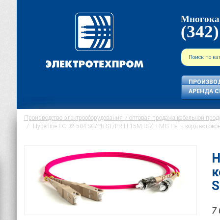
Многока
(342)
ПРОИЗВО
АРЕНДА С
Производство электрооборудования и оптовая продажа кабельной прод
Hyperline FC-D2-504-SC/PR-ST/PR-H-15M-LSZH-MG Патч-корд волоконн
H
к
S
7