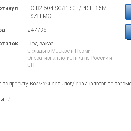
ртикул
FC-D2-504-SC/PR-ST/PR-H-15M-
LSZH-MG
од
247796
статок
Под заказ
Склады в Москве и Перми.
Оперативная логистика по России и
СНГ.
я по проекту. Возможность подбора аналогов по парам
ты