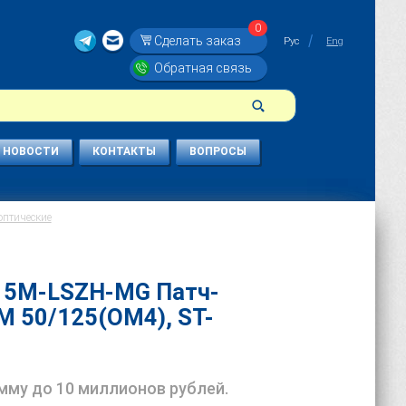
0
Сделать заказ
Рус
Eng
Обратная связь
НОВОСТИ
КОНТАКТЫ
ВОПРОСЫ
оптические
-15M-LSZH-MG Патч-
M 50/125(OM4), ST-
умму до 10 миллионов рублей.