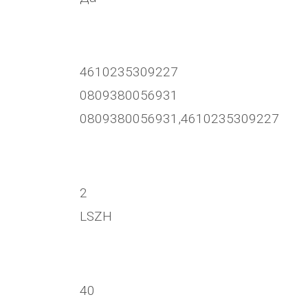
4610235309227
0809380056931
0809380056931,4610235309227
2
LSZH
40