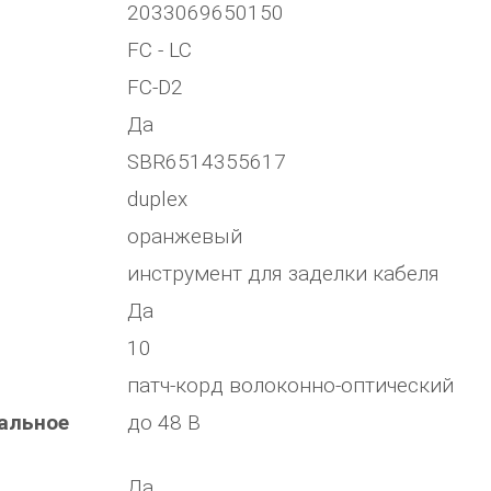
2033069650150
FC - LC
FC-D2
Да
SBR6514355617
duplex
оранжевый
инструмент для заделки кабеля
Да
10
патч-корд волоконно-оптический
альное
до 48 В
Да