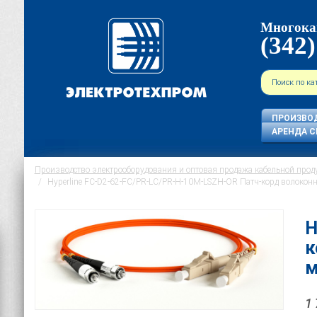
Многока
(342)
ПРОИЗВО
АРЕНДА С
Производство электрооборудования и оптовая продажа кабельной прод
Hyperline FC-D2-62-FC/PR-LC/PR-H-10M-LSZH-OR Патч-корд волоконно
H
к
м
1