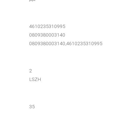
4610235310995
0809380003140
0809380003140,4610235310995
2
LSZH
35