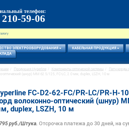
нальный телефон:
 210-59-06
ДСТВО ЭЛЕКТРООБОРУДОВАНИЯ
КАБЕЛЬНАЯ ПРОДУКЦИЯ
КЛАДА
укции
Продукция Hyperline
Компоненты оптической системы
Патч-корды 
-оптический (шнур) MM 62.5/125, FC-LC, 2.0 мм, duplex, LSZH, 10 м
yperline FC-D2-62-FC/PR-LC/PR-H-1
орд волоконно-оптический (шнур) MM
м, duplex, LSZH, 10 м
 795 руб./Штука.
Отсрочка платежа до 30 дней, на с