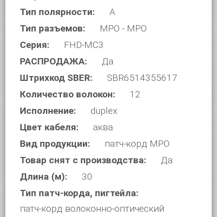
Тип полярности:
A
Тип разъемов:
MPO - MPO
Серия:
FHD-MC3
РАСПРОДАЖА:
Да
Штрихкод SBER:
SBR6514355617
Количество волокон:
12
Исполнение:
duplex
Цвет кабеля:
аква
Вид продукции:
патч-корд MPO
Товар снят с производства:
Да
Длина (м):
30
Тип патч-корда, пигтейла:
патч-корд волоконно-оптический