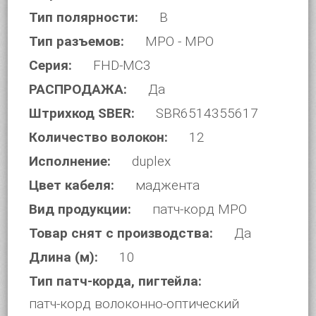
Тип полярности:
B
Тип разъемов:
MPO - MPO
Серия:
FHD-MC3
РАСПРОДАЖА:
Да
Штрихкод SBER:
SBR6514355617
Количество волокон:
12
Исполнение:
duplex
Цвет кабеля:
маджента
Вид продукции:
патч-корд MPO
Товар снят с производства:
Да
Длина (м):
10
Тип патч-корда, пигтейла:
патч-корд волоконно-оптический