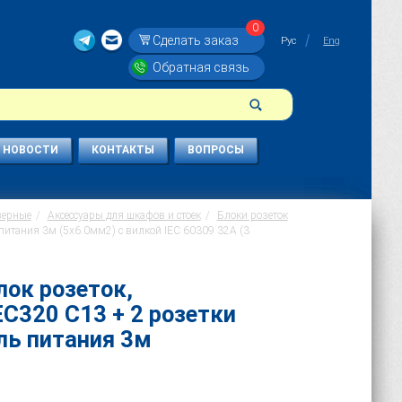
0
Сделать заказ
Рус
Eng
Обратная связь
НОВОСТИ
КОНТАКТЫ
ВОПРОСЫ
верные
Аксессуары для шкафов и стоек
Блоки розеток
 питания 3м (5х6.0мм2) с вилкой IEC 60309 32A (3
лок розеток,
EC320 С13 + 2 розетки
ль питания 3м