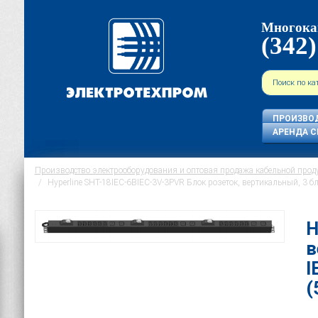
Многока
(342)
ПРОИЗВО
АРЕНДА С
Производство электрооборудования и оптовая продажа кабельной прод
Hyperline SHT-18IEC-6BIEC-3V-3PVR Блок розеток, вертикальный, 3 б
H
в
I
(