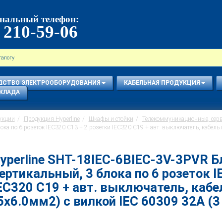
нальный телефон:
 210-59-06
ДСТВО ЭЛЕКТРООБОРУДОВАНИЯ
КАБЕЛЬНАЯ ПРОДУКЦИЯ
КЛАДА
укции
Продукция Hyperline
Шкафы и стойки
Телекоммуникационные, сер
лока по 6 розеток IEC320 С13 + 2 розетки IEC320 С19 + авт. выключатель, кабель
yperline SHT-18IEC-6BIEC-3V-3PVR Б
ертикальный, 3 блока по 6 розеток I
EC320 С19 + авт. выключатель, кабе
5х6.0мм2) с вилкой IEC 60309 32A (3