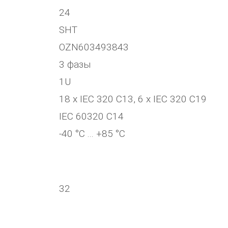
24
SHT
OZN603493843
3 фазы
1U
18 х IEC 320 C13, 6 x IEC 320 C19
IEC 60320 C14
-40 °C ... +85 °C
32