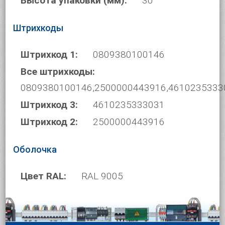
Высота упаковки (мм):
30
Штрихкоды
Штрихкод 1:
0809380100146
Все штрихкоды:
0809380100146,2500000443916,4610235333
Штрихкод 3:
4610235333031
Штрихкод 2:
2500000443916
Оболочка
Цвет RAL:
RAL 9005