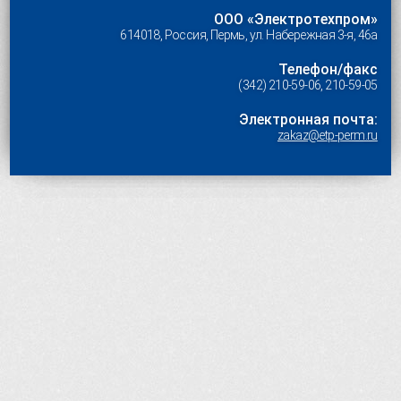
ООО «Электротехпром»
614018, Россия, Пермь, ул. Набережная 3-я, 46а
Телефон/факс
(342) 210-59-06, 210-59-05
Электронная почта:
zakaz@etp-perm.ru