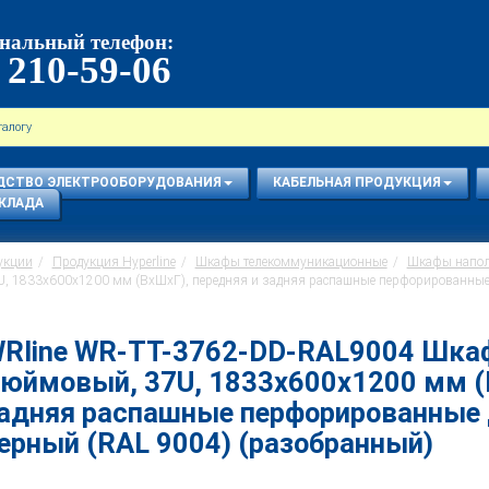
нальный телефон:
 210-59-06
ДСТВО ЭЛЕКТРООБОРУДОВАНИЯ
КАБЕЛЬНАЯ ПРОДУКЦИЯ
КЛАДА
укции
Продукция Hyperline
Шкафы телекоммуникационные
Шкафы напо
 1833x600х1200 мм (ВхШхГ), передняя и задняя распашные перфорированные д
Rline WR-TT-3762-DD-RAL9004 Шкаф
юймовый, 37U, 1833x600х1200 мм (
адняя распашные перфорированные д
ерный (RAL 9004) (разобранный)