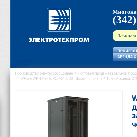
Многока
(342)
ПРОИЗВО
АРЕНДА С
Производство электрооборудования и оптовая продажа кабельной прод
WRline WR-TT-3762-DD-RAL9004 Шкаф напольный 19-дюймовый, 37U,
W
д
з
ч