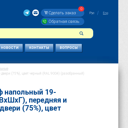
0
Сделать заказ
Рус
Eng
Обратная связь
НОВОСТИ
КОНТАКТЫ
ВОПРОСЫ
льные
вери (75%), цвет черный (RAL 9004) (разобранный)
 напольный 19-
ВхШхГ), передняя и
вери (75%), цвет