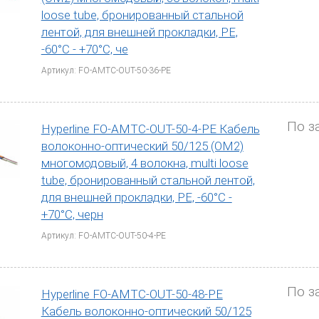
ний, внутренний, внешний/внутренн
loose tube, бронированный стальной
лентой, для внешней прокладки, PE,
о-оптические кабели могут быть внутренними, вне
-60°С - +70°С, че
о-оптический кабель для внутренней прокладки п
Артикул: FO-AMTC-OUT-50-36-PE
ий, кабель волоконно-оптический внешний снаруж
аться как внутри, так и снаружи.
По з
кабели обычно имеют более прочную оболочку и защи
Hyperline FO-AMTC-OUT-50-4-PE Кабель
ние. Также существует самонесущий волоконно
волоконно-оптический 50/125 (OM2)
ачен для подвеса на опорах линий связи и электропе
многомодовый, 4 волокна, multi loose
иями.
tube, бронированный стальной лентой,
для внешней прокладки, PE, -60°С -
па волоконно-оптического кабеля зависит от м
+70°С, черн
ие передачи, требуемая пропускная способность, у
Артикул: FO-AMTC-OUT-50-4-PE
ый выбор кабеля позволяет обеспечить надежную
ии многих лет. Рассмотрим основные факторы, к
олоконно-оптических кабелей.
По з
Hyperline FO-AMTC-OUT-50-48-PE
волоконно-оптических кабелей
Кабель волоконно-оптический 50/125