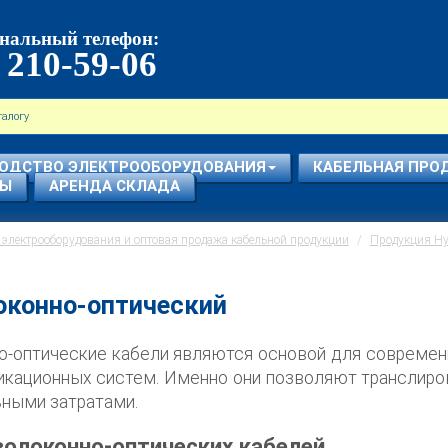
нальный телефон:
 210-59-06
ОДСТВО ЭЛЕКТРООБОРУДОВАНИЯ
КАБЕЛЬНАЯ ПРО
СЫ
АРЕНДА СКЛАДА
электрооборудования и оптовая продажа кабельной продукции
Продукция Hyp
оконно-оптический
о-оптические кабели являются основой для совреме
икационных систем. Именно они позволяют транслиро
ными затратами.
волоконно-оптических кабелей