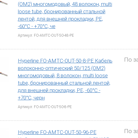
(OM2) многомодовый, 48 волокон, multi
е виды волоконно-оптических кабелей могут быть к
loose tube, бронированный стальной
ачением и применением в сетевых инфраструктурах.
лентой, для внешней прокладки, PE,
-60°С - +70°С, че
блочные кабели (серии Hyperline S2/S
Артикул: FO-AMTC-OUT-50-48-PE
нонаправленные», duplex «двунаправленн
ользуются для подключения различных устройст
верные комнаты, коммутационные шкафы и т. д.
По з
Hyperline FO-AMTC-OUT-50-8-PE Кабель
ых и сигналов между сетевыми устройствами. В
волоконно-оптический 50/125 (OM2)
.
многомодовый, 8 волокон, multi loose
пределительные кабели (серии Hyperline S
tube, бронированный стальной лентой,
для внешней прокладки, PE, -60°С -
нонаправленные», duplex «двунаправленные»)
+70°С, черн
ользуются для соединения распределительной
ивными устройствами или конечными точками. О
Артикул: FO-AMTC-OUT-50-8-PE
авлять подключениями и сигналами в прокладыв
3,0 мм, варианты оболочек PVC, LSZH/ARM.
По з
ли для сетей PON/FTTH: Кабели для сетей PON (Pa
Hyperline FO-AMTC-OUT-50-96-PE