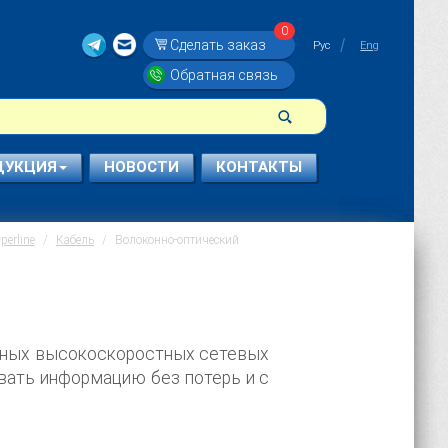
0
Сделать заказ
Рус
Eng
Обратная связь
ДУКЦИЯ
НОВОСТИ
КОНТАКТЫ
erline
Кабель
Волоконно-оптический
нных высокоскоростных сетевых
вать информацию без потерь и с