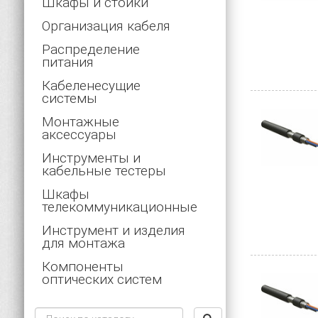
Шкафы и стойки
Многомо
Организация кабеля
расстояни
Распределение
питания
Опти
Кабеленесущие
системы
Перечисл
Монтажные
аксессуары
O
хара
Инструменты и
кабельные тестеры
O
волн
Шкафы
телекоммуникационные
O
пере
Инструмент и изделия
для монтажа
O
пере
Компоненты
оптических систем
O
данн