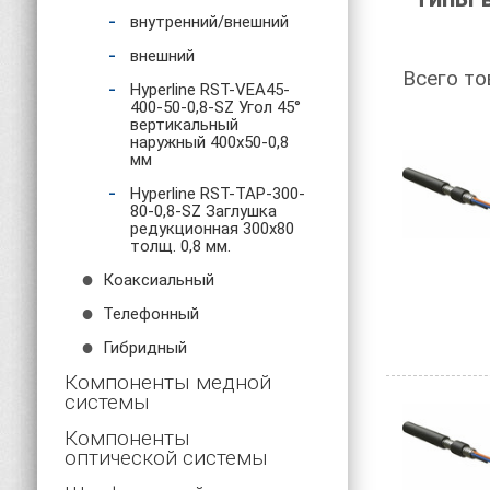
внутренний/внешний
Существу
внешний
Всего то
оптическо
Hyperline RST-VEA45-
400-50-0,8-SZ Угол 45°
Вол
вертикальный
наружный 400x50-0,8
мм
Одномод
Hyperline RST-TAP-300-
Диаметр
80-0,8-SZ Заглушка
редукционная 300х80
распрост
толщ. 0,8 мм.
минималь
Коаксиальный
и для со
Телефонный
Вол
Гибридный
Компоненты медной
Диаметр 
системы
этим пер
Компоненты
сравнен
оптической системы
многомод