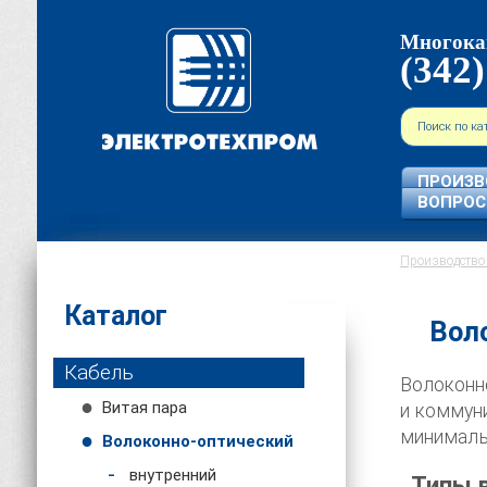
Многока
(342)
ПРОИЗВ
ВОПРО
Производство 
Каталог
Вол
Кабель
Волоконн
Витая пара
и коммун
минималь
Волоконно-оптический
внутренний
Типы 