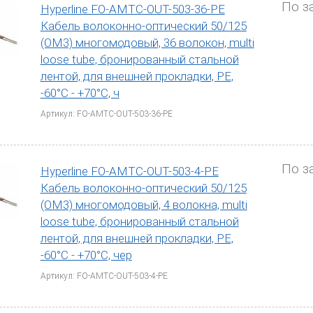
По з
Hyperline FO-AMTC-OUT-503-36-PE
сположение: если кабель будет прокладываться в зе
Кабель волоконно-оптический 50/125
ответствующей защитой от коррозии и механических 
(OM3) многомодовый, 36 волокон, multi
льзоваться в помещении, то можно выбрать более легк
loose tube, бронированный стальной
емпература: в зависимости от условий эксплуатаци
лентой, для внешней прокладки, PE,
остойким или морозоустойчивым покрытием.
-60°С - +70°С, ч
лажность: в условиях повышенной влажности рекомен
Артикул: FO-AMTC-OUT-503-36-PE
озащитным покрытием.
ь волоконно-оптический кабель
По з
Hyperline FO-AMTC-OUT-503-4-PE
ти волоконно-оптический кабель по выгодной цене 
Кабель волоконно-оптический 50/125
 Пермь, ул. Набережная 3-я, 46а, сделать заказ на оф
(OM3) многомодовый, 4 волокна, multi
ной почте
zakaz@etp-perm.ru
loose tube, бронированный стальной
лентой, для внешней прокладки, PE,
-60°С - +70°С, чер
Артикул: FO-AMTC-OUT-503-4-PE