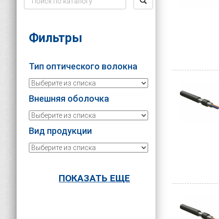
Внеш
Волоконн
Фильтры
Волоконн
сооружен
Тип оптического волокна
использов
Внешние 
Внешняя оболочка
внутрен
предназн
сооружен
Вид продукции
Выбор ти
расстоян
Серия
Правильн
ПОКАЗАТЬ ЕЩЕ
протяжен
выборе в
Толщина оболочки, мм
Виды 