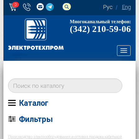
0
Рус
Eng
Многоканальный телефон:
(342) 210-59-06
Toggl
navig
Каталог
Фильтры
Производство электрооборудования и оптовая продажа кабельной