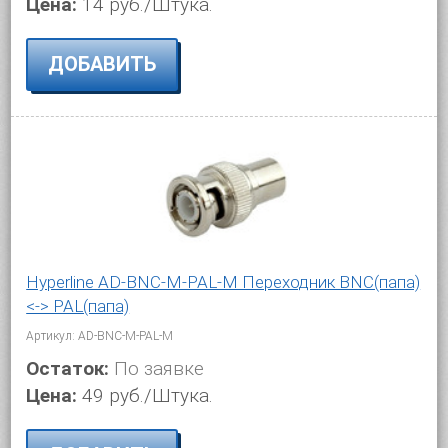
Цена:
14 руб./Штука.
ДОБАВИТЬ
Hyperline AD-BNC-M-PAL-M Переходник BNC(папа)
<-> PAL(папа)
Артикул: AD-BNC-M-PAL-M
Остаток:
По заявке
Цена:
49 руб./Штука.