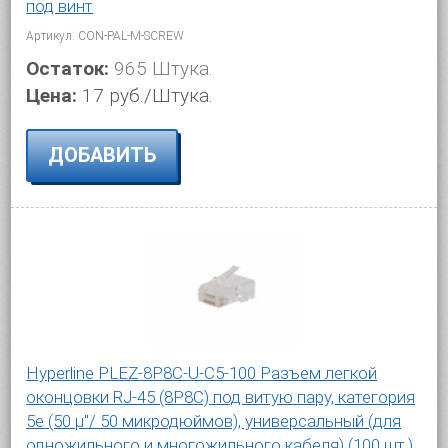
под винт
Артикул: CON-PAL-M-SCREW
Остаток:
965 Штука.
Цена:
17 руб./Штука.
ДОБАВИТЬ
Hyperline PLEZ-8P8C-U-C5-100 Разъем легкой
оконцовки RJ-45 (8P8C) под витую пару, категория
5e (50 µ"/ 50 микродюймов), универсальный (для
одножильного и многожильного кабеля) (100 шт.)