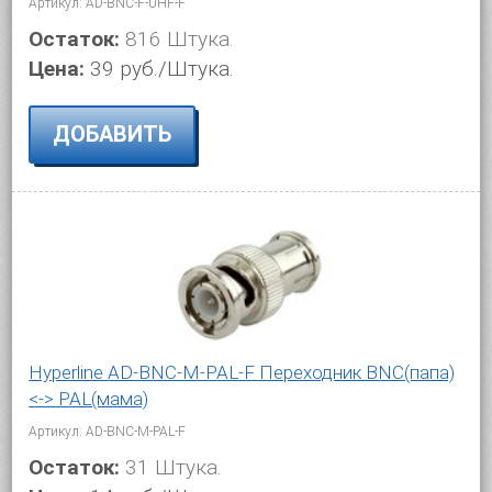
различные наименования разветвителей и
Артикул: AD-BNC-F-UHF-F
адаптеров Hyperline. Hyperline — один из лидеров на
Остаток:
816 Штука.
рынке телекоммуникационного оборудования и
Цена:
39 руб./Штука.
кабельной продукции. Наша компания предлагает
широкий ассортимент продукции, соответствующей
ДОБАВИТЬ
международным стандартам качества.
Hyperline AD-BNC-M-PAL-F Переходник BNC(папа)
<-> PAL(мама)
Артикул: AD-BNC-M-PAL-F
Остаток:
31 Штука.