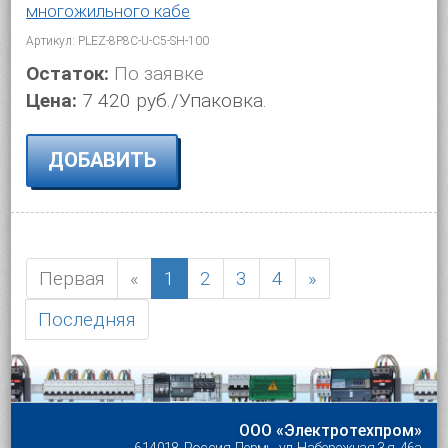
многожильного кабе
Артикул: PLEZ-8P8C-U-C5-SH-100
Остаток:
По заявке
Цена:
7 420 руб./Упаковка.
ДОБАВИТЬ
Первая
«
1
2
3
4
»
Последняя
ООО «Электротехпром»
614018, Россия, Пермь, ул. Набережная 3-я, 46а