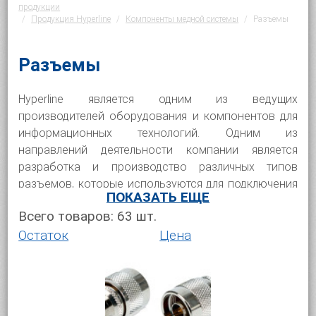
продукции
Продукция Hyperline
Компоненты медной системы
Разъемы
Разъемы
Hyperline является одним из ведущих
производителей оборудования и компонентов для
информационных технологий. Одним из
направлений деятельности компании является
разработка и производство различных типов
разъемов, которые используются для подключения
ПОКАЗАТЬ ЕЩЕ
различного оборудования в СКС.
Всего товаров:
63
шт.
Характеристики разъемов
Остаток
Цена
Модульный разъем изготавливается из
высококачественных материалов, что
обеспечивает надежность и долговечность. Такие