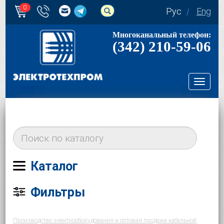
0
Рус
Eng
Многоканальный телефон:
(342) 210-59-06
Toggl
navig
Каталог
Фильтры
Производство электрооборудования и оптовая продажа кабельной