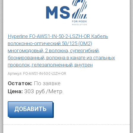
эксплуатации в производственной среде
с высоким уровнем электромагнитных помех. Для
заказа доступны кабели для передачи данных
в вариантах интерфейса RS-232, RS-422, RS-485,
в версиях ProfiBus РА, ProfiBus DP, ProfiBus FMS.
Hyperline FO-AWS1-IN-50-2-LSZH-OR Кабель
волоконно-оптический 50/125 (OM2)
многомодовый, 2 волокна, супергибкий,
бронированный, волокна в канате из стальных
проволок, гелезаполненный, внутрен
Артикул: FO-AWS1-IN-50-2-LSZH-OR
Остаток:
По заявке
Цена:
303 руб./Метр.
ДОБАВИТЬ