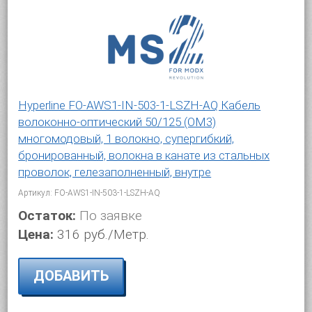
Hyperline FO-AWS1-IN-503-1-LSZH-AQ Кабель
волоконно-оптический 50/125 (OM3)
многомодовый, 1 волокно, супергибкий,
бронированный, волокна в канате из стальных
проволок, гелезаполненный, внутре
Артикул: FO-AWS1-IN-503-1-LSZH-AQ
Остаток:
По заявке
Цена:
316 руб./Метр.
ДОБАВИТЬ