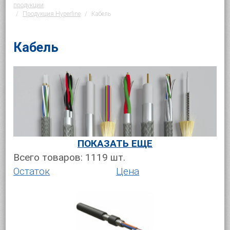
продукции
Продукция Hyperline
Кабель
Кабель
ПОКАЗАТЬ ЕЩЕ
Всего товаров:
1119
шт.
Телекоммуникационные кабели
категории 3,
Остаток
Цена
состоящие из 10-100 медных пар. Обычно для
монтажа телефонных сетей применяется
неэкранированный (U/UTP) кабель, а при
повышенных требованиях
к помехозащищенности — экранированный (F/UTP)