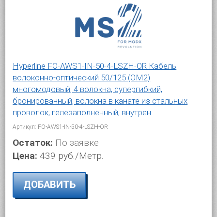
Hyperline FO-AWS1-IN-50-4-LSZH-OR Кабель
волоконно-оптический 50/125 (OM2)
многомодовый, 4 волокна, супергибкий,
бронированный, волокна в канате из стальных
проволок, гелезаполненный, внутрен
Артикул: FO-AWS1-IN-50-4-LSZH-OR
Остаток:
По заявке
Цена:
439 руб./Метр.
ДОБАВИТЬ