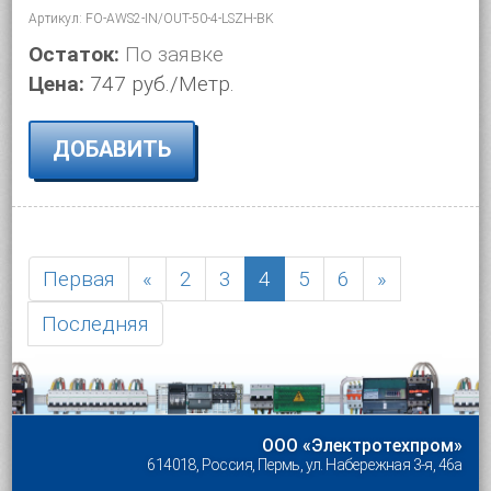
Артикул: FO-AWS2-IN/OUT-50-4-LSZH-BK
Остаток:
По заявке
Цена:
747 руб./Метр.
ДОБАВИТЬ
Первая
«
2
3
4
5
6
»
Последняя
ООО «Электротехпром»
614018, Россия, Пермь, ул. Набережная 3-я, 46а