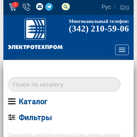
0
Рус
Eng
Многоканальный телефон:
(342) 210-59-06
Toggl
navig
Каталог
Фильтры
Производство электрооборудования и оптовая продажа кабельной