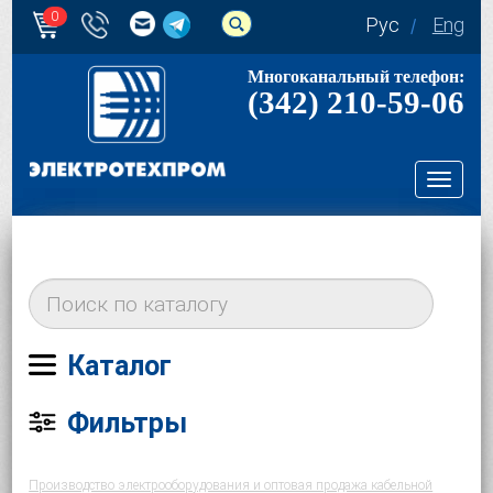
0
Рус
Eng
Многоканальный телефон:
(342) 210-59-06
Toggl
navig
Каталог
Фильтры
Производство электрооборудования и оптовая продажа кабельной