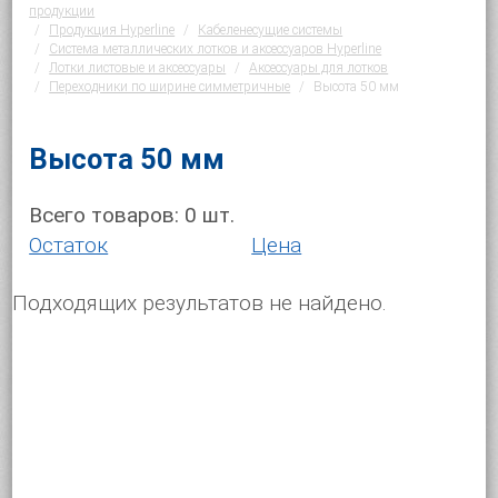
продукции
Продукция Hyperline
Кабеленесущие системы
Система металлических лотков и аксессуаров Hyperline
Лотки листовые и аксессуары
Аксессуары для лотков
Переходники по ширине симметричные
Высота 50 мм
Высота 50 мм
Всего товаров:
0
шт.
Остаток
Цена
Подходящих результатов не найдено.