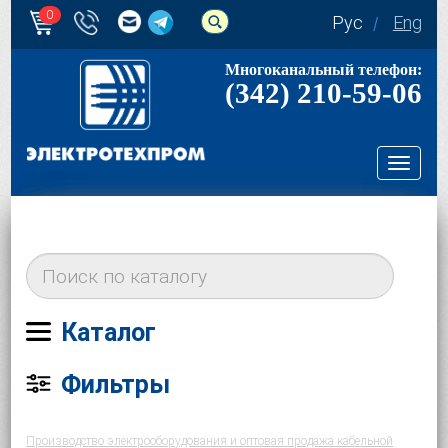
0
Рус
Eng
Многоканальный телефон:
(342) 210-59-06
Toggl
navig
Каталог
Фильтры
Производство электрооборудования и оптовая продажа кабельной