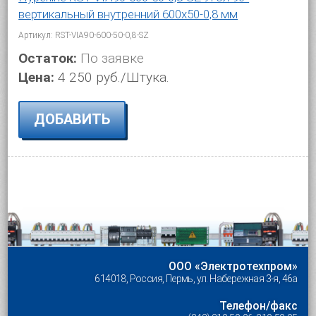
вертикальный внутренний 600x50-0,8 мм
Артикул: RST-VIA90-600-50-0,8-SZ
Остаток:
По заявке
Цена:
4 250 руб./Штука.
ДОБАВИТЬ
ООО «Электротехпром»
614018, Россия, Пермь, ул. Набережная 3-я, 46а
Телефон/факс