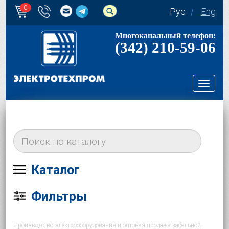
0
Рус
Eng
Многоканальный телефон:
(342) 210-59-06
Toggl
navig
Каталог
Фильтры
Производство электрооборудования и оптовая продажа кабельной