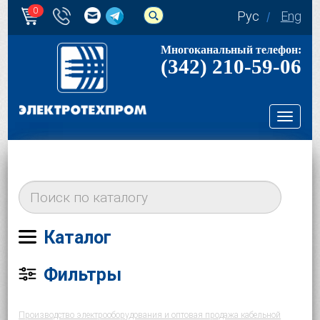
0
Рус
Eng
Многоканальный телефон:
(342) 210-59-06
Toggl
navig
Каталог
Фильтры
Производство электрооборудования и оптовая продажа кабельной