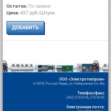
Остаток:
По заявке
Цена:
437 руб./Штука.
ДОБАВИТЬ
ООО «Электротехпром»
614018, Россия, Пермь, ул. Набережная 3-я, 46а
Телефон/факс
(342) 210-59-06, 210-59-05
Электронная почта: