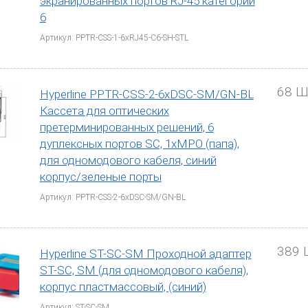
экранированных портов RJ-45 категории
6
Артикул: PPTR-CSS-1-6xRJ45-C6-SH-STL
68 Ш
Hyperline PPTR-CSS-2-6xDSC-SM/GN-BL
Кассета для оптических
претерминированных решений, 6
дуплексных портов SC, 1хMPO (папа),
для одномодового кабеля, синий
корпус/зеленые порты
Артикул: PPTR-CSS-2-6xDSC-SM/GN-BL
389 
Hyperline ST-SC-SM Проходной адаптер
ST-SC, SM (для одномодового кабеля),
корпус пластмассовый, (синий)
Артикул: ST-SC-SM