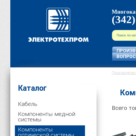
Многока
(342)
ПРОИЗВ
ВОПРО
Производство 
Каталог
Ком
Кабель
Всего то
Компоненты медной
системы
Компоненты
оптической системы