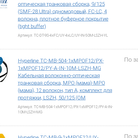
оптическая транковая сборка, 9/125
(SMF-28 Ultra) одномодовый, FC-LC, 4
волокна, плотное буферное покрытие
(tight buffer)
Артикул: TC-DT-9S-4xFC/UY-4xLC/UY-IN-50M-LSZH-YL
По з
Hyperline TC-MB-504-1xMPOF12/PX-
1xMPOF12/PY-A-IN-10M-LSZH-MG
Кабельная волоконно-оптическая
транковая сборка, MPO (мама)-MPO
(мама), 12 волокон, тип А, комплект для
протяжки, LSZH, 50/125 (OM
Артикул: TC-MB-504-1xMPOF12/PX-1xMPOF12/PY-A-IN-
10M-LSZH-MG
По з
Hyperline TC-MB-9-1xMPOF12/UY-