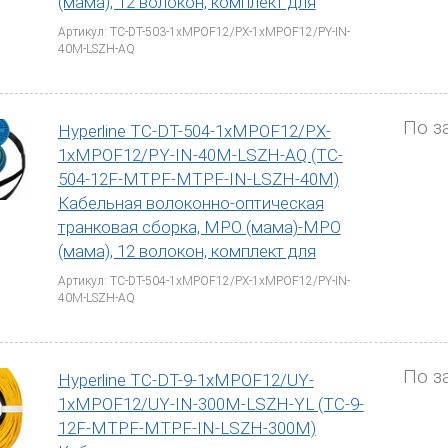
(мама), 12 волокон, комплект для
Артикул: TC-DT-503-1xMPOF12/PX-1xMPOF12/PY-IN-
40M-LSZH-AQ
По з
Hyperline TC-DT-504-1xMPOF12/PX-
1xMPOF12/PY-IN-40M-LSZH-AQ (TC-
504-12F-MTPF-MTPF-IN-LSZH-40M)
Кабельная волоконно-оптическая
транковая сборка, MPO (мама)-MPO
(мама), 12 волокон, комплект для
Артикул: TC-DT-504-1xMPOF12/PX-1xMPOF12/PY-IN-
40M-LSZH-AQ
По з
Hyperline TC-DT-9-1xMPOF12/UY-
1xMPOF12/UY-IN-300M-LSZH-YL (TC-9-
12F-MTPF-MTPF-IN-LSZH-300M)