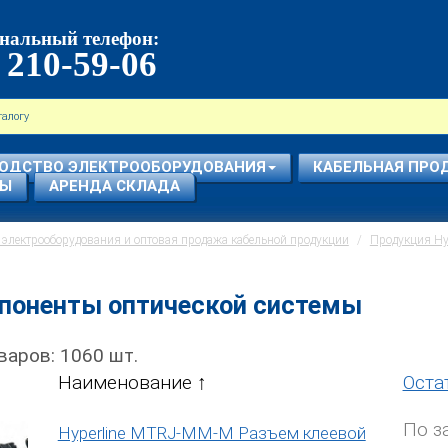
нальный телефон:
 210-59-06
ОДСТВО ЭЛЕКТРООБОРУДОВАНИЯ
КАБЕЛЬНАЯ ПРО
СЫ
АРЕНДА СКЛАДА
электрооборудования и оптовая продажа кабельной продукции
Продукция Hyp
поненты оптической системы
варов:
1060
шт.
Наименование
Оста
По з
Hyperline MTRJ-MM-M Разъем клеевой