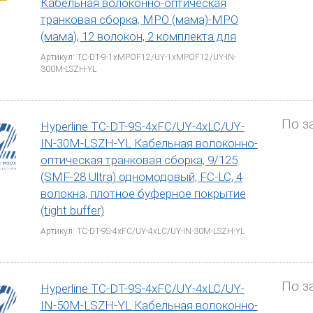
Кабельная волоконно-оптическая
транковая сборка, MPO (мама)-MPO
(мама), 12 волокон, 2 комплекта для
Артикул: TC-DT-9-1xMPOF12/UY-1xMPOF12/UY-IN-
300M-LSZH-YL
По з
Hyperline TC-DT-9S-4xFC/UY-4xLC/UY-
IN-30M-LSZH-YL Кабельная волоконно-
оптическая транковая сборка, 9/125
(SMF-28 Ultra) одномодовый, FC-LC, 4
волокна, плотное буферное покрытие
(tight buffer)
Артикул: TC-DT-9S-4xFC/UY-4xLC/UY-IN-30M-LSZH-YL
По з
Hyperline TC-DT-9S-4xFC/UY-4xLC/UY-
IN-50M-LSZH-YL Кабельная волоконно-