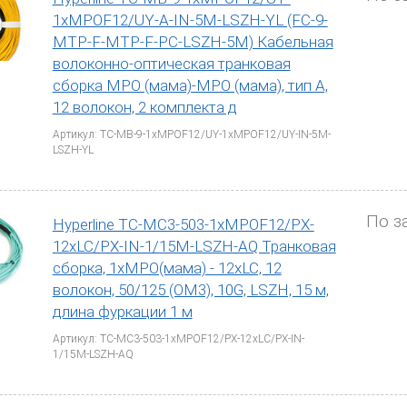
1xMPOF12/UY-A-IN-5M-LSZH-YL (FC-9-
MTP-F-MTP-F-PC-LSZH-5M) Кабельная
волоконно-оптическая транковая
сборка MPO (мама)-MPO (мама), тип A,
12 волокон, 2 комплекта д
Артикул: TC-MB-9-1xMPOF12/UY-1xMPOF12/UY-IN-5M-
LSZH-YL
По з
Hyperline TC-MC3-503-1xMPOF12/PX-
12хLC/PX-IN-1/15M-LSZH-AQ Транковая
сборка, 1хMPO(мама) - 12xLC, 12
волокон, 50/125 (OM3), 10G, LSZH, 15 м,
длина фуркации 1 м
Артикул: TC-MC3-503-1xMPOF12/PX-12хLC/PX-IN-
1/15M-LSZH-AQ