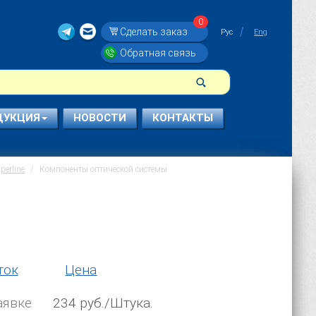
0
Сделать заказ
Рус
Eng
Обратная связь
ДУКЦИЯ
НОВОСТИ
КОНТАКТЫ
erline
Компоненты оптической системы
ток
Цена
аявке
234 руб./Штука.