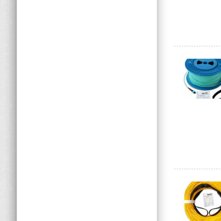
Вид продукции
Серия
Разъем 1
Разъем 2
Класс полировки разъема 1
Класс полировки разъема 2
Длина, м