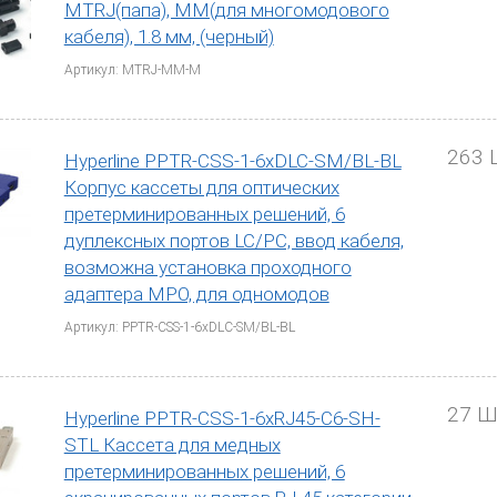
MTRJ(папа), MM(для многомодового
кабеля), 1.8 мм, (черный)
Артикул: MTRJ-MM-M
263 
Hyperline PPTR-CSS-1-6xDLC-SM/BL-BL
Корпус кассеты для оптических
претерминированных решений, 6
дуплексных портов LC/PC, ввод кабеля,
возможна установка проходного
адаптера MPO, для одномодов
Артикул: PPTR-CSS-1-6xDLC-SM/BL-BL
27 Ш
Hyperline PPTR-CSS-1-6xRJ45-C6-SH-
STL Кассета для медных
претерминированных решений, 6