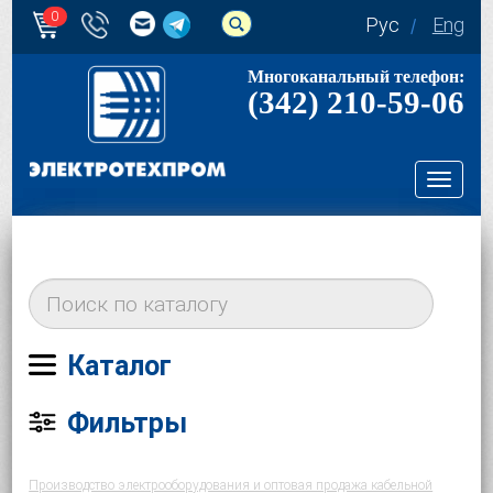
0
Рус
Eng
Многоканальный телефон:
(342) 210-59-06
Toggl
navig
Каталог
Фильтры
Производство электрооборудования и оптовая продажа кабельной