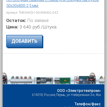
50х30х800-2,5 мм.
Артикул: TMS-DWCS-1-50-30-800-2,5-EZ
Остаток:
По заявке
Цена:
3 640 руб./Штука.
ДОБАВИТЬ
ООО «Электротехпром»
614018, Россия, Пермь, ул. Набережная 3-я, 46а
Телефон/факс