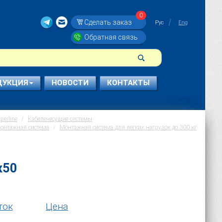
0
Сделать заказ
Рус
Eng
Обратная связь
ДУКЦИЯ
НОВОСТИ
КОНТАКТЫ
erline
Кабеленесущие системы
онтажная система
Монтажная система для легких нагрузок до 300 кг
х50
ток
Цена