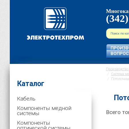
Многока
(342)
ПРОИЗВ
ВОПРО
Производство 
Система ме
Потолочны
Каталог
Пот
Кабель
Компоненты медной
Всего то
системы
Компоненты
оптической системы