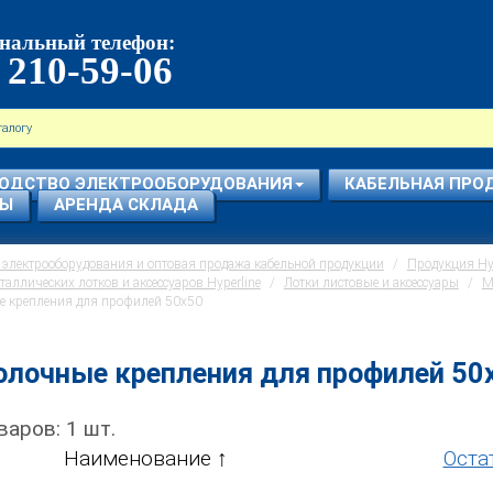
нальный телефон:
 210-59-06
ОДСТВО ЭЛЕКТРООБОРУДОВАНИЯ
КАБЕЛЬНАЯ ПРО
СЫ
АРЕНДА СКЛАДА
электрооборудования и оптовая продажа кабельной продукции
Продукция Hyp
таллических лотков и аксессуаров Hyperline
Лотки листовые и аксессуары
М
е крепления для профилей 50х50
олочные крепления для профилей 50
варов:
1
шт.
Наименование
Оста