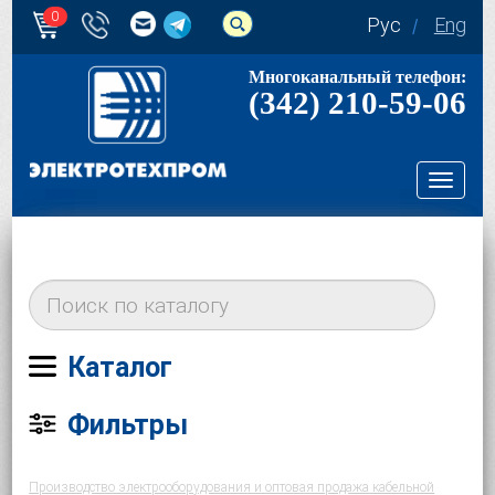
0
Рус
Eng
Многоканальный телефон:
(342) 210-59-06
Toggl
navig
Каталог
Фильтры
Производство электрооборудования и оптовая продажа кабельной