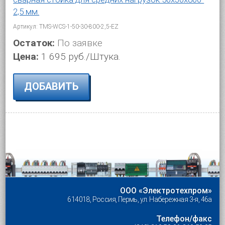
2,5 мм.
Артикул: TMS-WCS-1-50-30-800-2,5-EZ
Остаток:
По заявке
Цена:
1 695 руб./Штука.
ДОБАВИТЬ
ООО «Электротехпром»
614018, Россия, Пермь, ул. Набережная 3-я, 46а
Телефон/факс