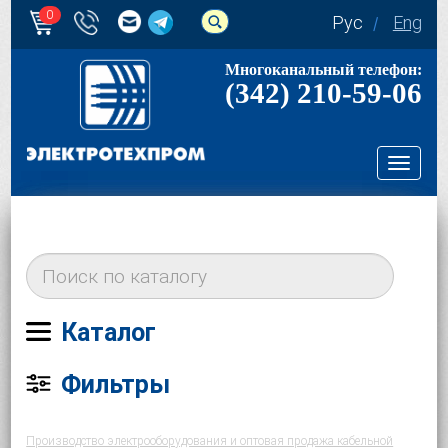
0
Рус
Eng
Многоканальный телефон:
(342) 210-59-06
Toggl
navig
Каталог
Фильтры
Производство электрооборудования и оптовая продажа кабельной