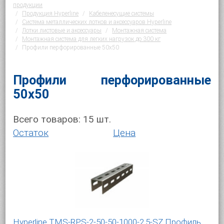
продукции
Продукция Hyperline
Кабеленесущие системы
Система металлических лотков и аксессуаров Hyperline
Лотки листовые и аксессуары
Монтажная система
Монтажная система для легких нагрузок до 300 кг
Профили перфорированные 50х50
Профили перфорированные
50х50
Всего товаров:
15
шт.
Остаток
Цена
Hyperline TMS-RPS-2-50-50-1000-2,5-SZ Профиль